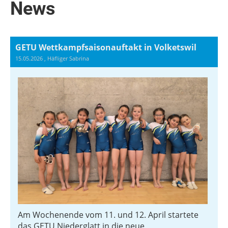
News
GETU Wettkampfsaisonauftakt in Volketswil
15.05.2026
, Häfliger Sabrina
Am Wochenende vom 11. und 12. April startete
das GETU Niederglatt in die neue