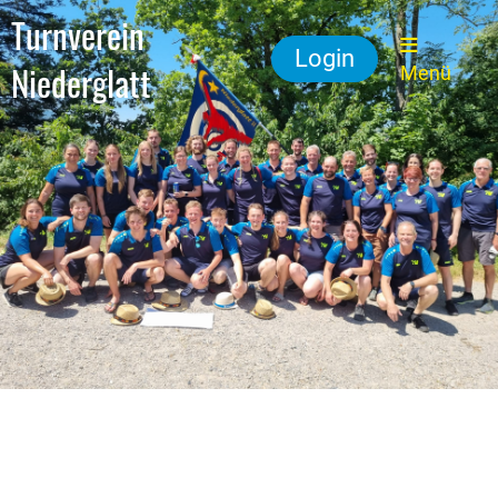
Turnverein
Login
Niederglatt
Menü