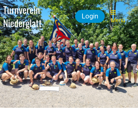
Turnverein
Login
Niederglatt
Menü