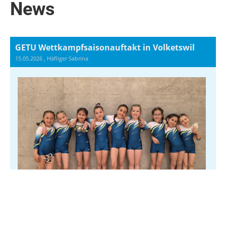
News
GETU Wettkampfsaisonauftakt in Volketswil
15.05.2026
, Häfliger Sabrina
Am Wochenende vom 11. und 12. April startete
das GETU Niederglatt in die neue