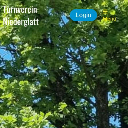
Turnverein
Login
Niederglatt
Menü