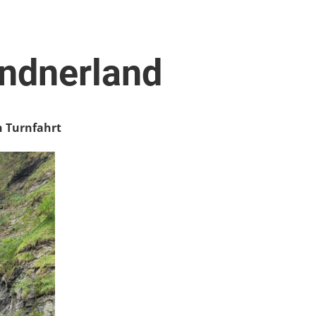
ündnerland
n Turnfahrt